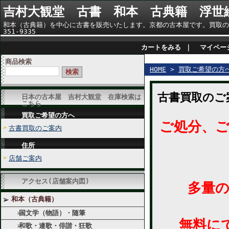
吉村大観堂 古書 和本 古典籍 浮世
和本（古典籍）を中心に古書を販売いたします。京都の古本屋です。買取のご相
351-9335
カートをみる
｜
マイペー
商品検索
HOME
>
買取ご希望の方
古書買取のご
日本の古本屋 吉村大観堂 在庫検索は
こちら
買取ご希望の方へ
ご処分、
古書買取のご案内
住所
店舗ご案内
アクセス(店舗案内図)
多量の場
和本（古典籍）
国文学（物語）・随筆
無料に
和歌・連歌・俳諧・狂歌