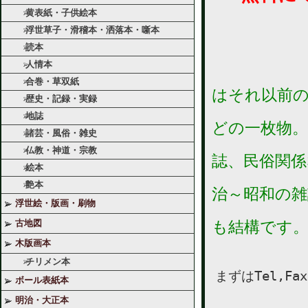
黄表紙・子供絵本
浮世草子・滑稽本・洒落本・噺本
読本
人情本
合巻・草双紙
はそれ以前の
歴史・記録・実録
*古地図
地誌
どの一枚物。
諸芸・風俗・雑史
*仏教、
仏教・神道・宗教
誌、民俗関係
絵本
*美術、
艶本
治～昭和の雑
浮世絵・版画・刷物
*その他
古地図
も結構です
木版画本
チリメン本
まずはTel,F
ボール表紙本
明治・大正本