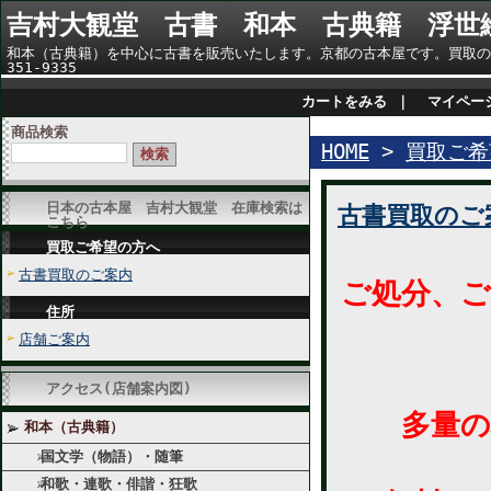
吉村大観堂 古書 和本 古典籍 浮世
和本（古典籍）を中心に古書を販売いたします。京都の古本屋です。買取のご相
351-9335
カートをみる
｜
マイペー
商品検索
HOME
>
買取ご希
日本の古本屋 吉村大観堂 在庫検索は
古書買取のご
こちら
買取ご希望の方へ
古書買取のご案内
ご処分、ご
住所
店舗ご案内
アクセス(店舗案内図)
多量の場
和本（古典籍）
国文学（物語）・随筆
和歌・連歌・俳諧・狂歌