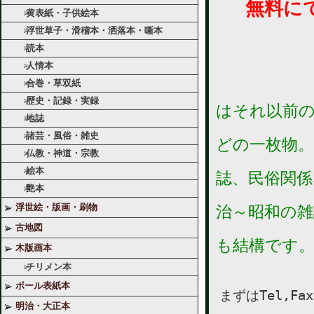
無料に
黄表紙・子供絵本
浮世草子・滑稽本・洒落本・噺本
読本
人情本
合巻・草双紙
歴史・記録・実録
はそれ以前の
地誌
*古地図
諸芸・風俗・雑史
どの一枚物。
仏教・神道・宗教
*仏教、
絵本
誌、民俗関係
艶本
*美術、
浮世絵・版画・刷物
治～昭和の雑
*その他
古地図
も結構です
木版画本
チリメン本
ボール表紙本
まずはTel,F
明治・大正本