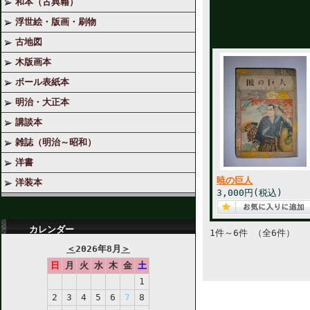
和本（古典籍）
浮世絵・版画・刷物
古地図
木版画本
ボール表紙本
明治・大正本
講談本
雑誌（明治～昭和）
洋書
暁の巨人
洋装本
3,000円(税込)
カレンダー
1件～6件 （全6件）
＜
2026年8月
＞
日
月
火
水
木
金
土
1
2
3
4
5
6
7
8