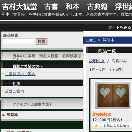
吉村大観堂 古書 和本 古典籍 浮世
和本（古典籍）を中心に古書を販売いたします。京都の古本屋です。買取のご相談に
カートをみる
商品検索
HOME
> 洋装本
商品一覧
日本の古本屋 吉村大観堂 在庫検索は
こちら
説明付き
/ 写真のみ
買取ご希望の方へ
1件～6件 （全6件）
古書買取のご案内
住所
店舗ご案内
アクセス(店舗案内図)
北極探検談
洋装本
12,000円(税込)