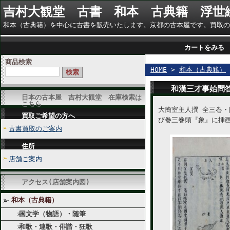
吉村大観堂 古書 和本 古典籍 浮世
和本（古典籍）を中心に古書を販売いたします。京都の古本屋です。買取のご相談に
カートをみる
商品検索
HOME
>
和本（古典籍）
和漢三才事始問
日本の古本屋 吉村大観堂 在庫検索は
こちら
大簡室主人撰 全三巻・
買取ご希望の方へ
び巻三巻頭『象』に挿
古書買取のご案内
住所
店舗ご案内
アクセス(店舗案内図)
和本（古典籍）
国文学（物語）・随筆
和歌・連歌・俳諧・狂歌