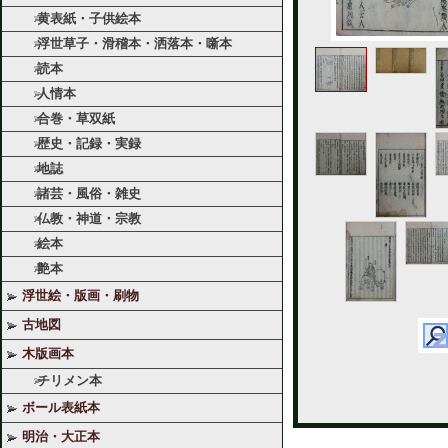
黄表紙・子供絵本
浮世草子・滑稽本・洒落本・噺本
読本
人情本
合巻・草双紙
歴史・記録・実録
地誌
諸芸・風俗・雑史
仏教・神道・宗教
絵本
艶本
浮世絵・版画・刷物
古地図
木版画本
チリメン本
ボール表紙本
明治・大正本