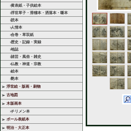
黄表紙・子供絵本
浮世草子・滑稽本・洒落本・噺本
読本
人情本
合巻・草双紙
歴史・記録・実録
地誌
諸芸・風俗・雑史
仏教・神道・宗教
絵本
艶本
浮世絵・版画・刷物
古地図
木版画本
チリメン本
ボール表紙本
明治・大正本