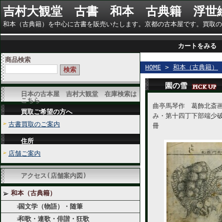
吉村大観堂 古書 和本 古典籍 浮世
和本（古典籍）を中心に古書を販売いたします。京都の古本屋です。買取のご相談に
カートをみる
商品検索
HOME
>
和本（古典籍）
園の雪
日本の古本屋 吉村大観堂 在庫検索は
こちら
曲亭馬琴作 葛飾北斎
買取ご希望の方へ
み・第十四丁下部端少
古書買取のご案内
冊
住所
店舗ご案内
アクセス(店舗案内図)
和本（古典籍）
国文学（物語）・随筆
和歌・連歌・俳諧・狂歌