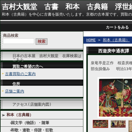
吉村大観堂 古書 和本 古典籍 浮世
和本（古典籍）を中心に古書を販売いたします。京都の古本屋です。買取のご相談に
カートをみる
商品検索
HOME
>
和本（古典籍）
西遊庚申通夜譚
日本の古本屋 吉村大観堂 在庫検索は
こちら
泉竜亭是正作 桜斎房
買取ご希望の方へ
部虫損傷み 明治13年
古書買取のご案内
住所
店舗ご案内
アクセス(店舗案内図)
和本（古典籍）
国文学（物語）・随筆
和歌・連歌・俳諧・狂歌