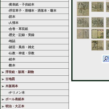
黄表紙・子供絵本
浮世草子・滑稽本・洒落本・噺本
読本
人情本
合巻・草双紙
歴史・記録・実録
地誌
諸芸・風俗・雑史
仏教・神道・宗教
絵本
艶本
浮世絵・版画・刷物
古地図
木版画本
チリメン本
ボール表紙本
明治・大正本