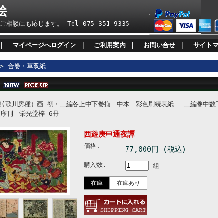
絵
も応じます。 Tel 075-351-9335
｜
マイページへログイン
｜
ご利用案内
｜
お問い合せ
｜
サイト
>
合巻・草双紙
種(歌川房種）画 初・二編各上中下巻揃 中本 彩色刷続表紙 二編巻中数
序刊 栄光堂梓 6冊
西遊庚申通夜譚
価格:
77,000円 (税込)
購入数:
組
在庫
在庫あり