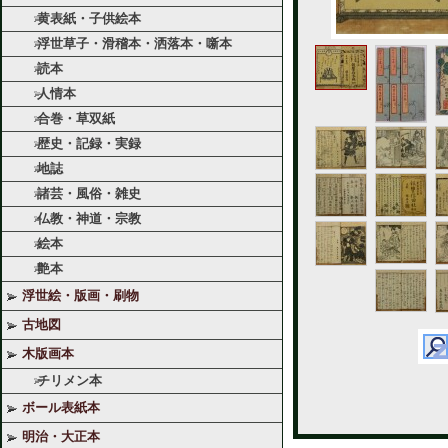
黄表紙・子供絵本
浮世草子・滑稽本・洒落本・噺本
読本
人情本
合巻・草双紙
歴史・記録・実録
地誌
諸芸・風俗・雑史
仏教・神道・宗教
絵本
艶本
浮世絵・版画・刷物
古地図
木版画本
チリメン本
ボール表紙本
明治・大正本