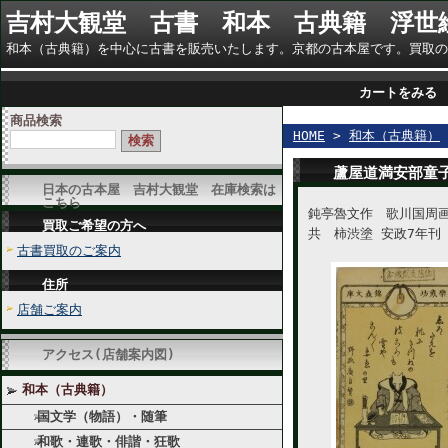
吉村大観堂 古書 和本 古典籍 浮世
和本（古典籍）を中心に古書を販売いたします。京都の古本屋です。買取のご相談に
カートをみる
商品検索
HOME
>
和本（古典籍）
蘆屋道満安部童
日本の古本屋 吉村大観堂 在庫検索は
こちら
鈍亭魯文作 歌川国周
買取ご希望の方へ
共 柿渋塗 安政7年刊
古書買取のご案内
住所
店舗ご案内
アクセス(店舗案内図)
和本（古典籍）
国文学（物語）・随筆
和歌・連歌・俳諧・狂歌