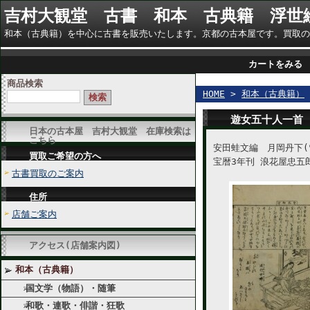
吉村大観堂 古書 和本 古典籍 浮世
和本（古典籍）を中心に古書を販売いたします。京都の古本屋です。買取のご相談に
カートをみる
商品検索
HOME
>
和本（古典籍）
遊女五十人一首
日本の古本屋 吉村大観堂 在庫検索は
こちら
安田蛙文編 月岡丹下
買取ご希望の方へ
宝暦3年刊 浪花屋忠五
古書買取のご案内
住所
店舗ご案内
アクセス(店舗案内図)
和本（古典籍）
国文学（物語）・随筆
和歌・連歌・俳諧・狂歌