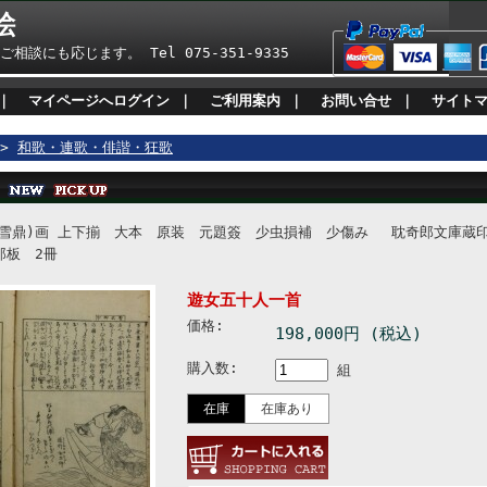
絵
も応じます。 Tel 075-351-9335
｜
マイページへログイン
｜
ご利用案内
｜
お問い合せ
｜
サイト
>
和歌・連歌・俳諧・狂歌
(雪鼎)画 上下揃 大本 原装 元題簽 少虫損補 少傷み 耽奇郎文庫
郎板 2冊
遊女五十人一首
価格:
198,000円 (税込)
購入数:
組
在庫
在庫あり