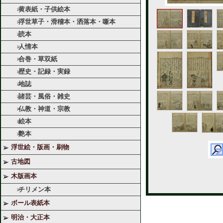
黄表紙・子供絵本
浮世草子・滑稽本・洒落本・噺本
読本
人情本
合巻・草双紙
歴史・記録・実録
地誌
諸芸・風俗・雑史
仏教・神道・宗教
絵本
艶本
浮世絵・版画・刷物
古地図
木版画本
チリメン本
ボール表紙本
明治・大正本