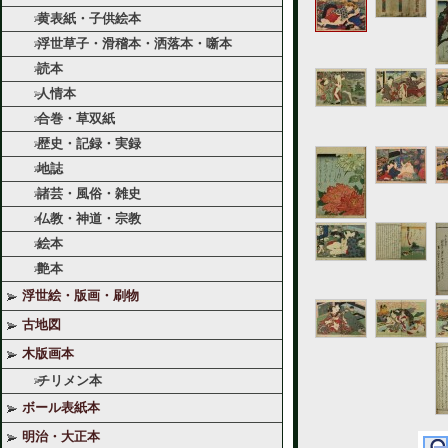
黄表紙・子供絵本
浮世草子・滑稽本・洒落本・噺本
読本
人情本
合巻・草双紙
歴史・記録・実録
地誌
諸芸・風俗・雑史
仏教・神道・宗教
絵本
艶本
浮世絵・版画・刷物
古地図
木版画本
チリメン本
ボール表紙本
明治・大正本