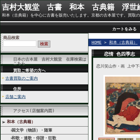
吉村大観堂 古書 和本 古典籍 浮世
和本（古典籍）を中心に古書を販売いたします。京都の古本屋です。買取のご相談に
カートをみる
商品検索
HOME
>
和本（古典籍）
恋情 色四季志
日本の古本屋 吉村大観堂 在庫検索は
こちら
恋川笑山作・画 上中下
買取ご希望の方へ
古書買取のご案内
住所
店舗ご案内
アクセス(店舗案内図)
和本（古典籍）
国文学（物語）・随筆
和歌・連歌・俳諧・狂歌