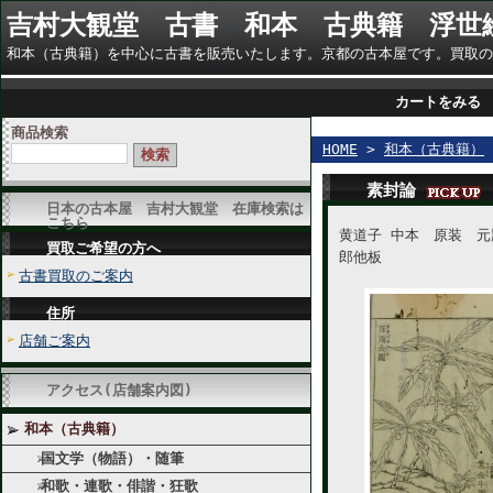
吉村大観堂 古書 和本 古典籍 浮世
和本（古典籍）を中心に古書を販売いたします。京都の古本屋です。買取のご相談に
カートをみる
商品検索
HOME
>
和本（古典籍）
素封論
日本の古本屋 吉村大観堂 在庫検索は
こちら
黄道子 中本 原装 
買取ご希望の方へ
郎他板
古書買取のご案内
住所
店舗ご案内
アクセス(店舗案内図)
和本（古典籍）
国文学（物語）・随筆
和歌・連歌・俳諧・狂歌