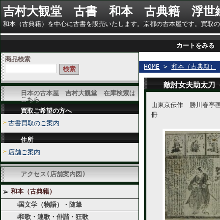
吉村大観堂 古書 和本 古典籍 浮世
和本（古典籍）を中心に古書を販売いたします。京都の古本屋です。買取のご相談に
カートをみる
商品検索
HOME
>
和本（古典籍）
敵討女夫助太刀
日本の古本屋 吉村大観堂 在庫検索は
こちら
山東京伝作 勝川春亭画
買取ご希望の方へ
冊
古書買取のご案内
住所
店舗ご案内
アクセス(店舗案内図)
和本（古典籍）
国文学（物語）・随筆
和歌・連歌・俳諧・狂歌