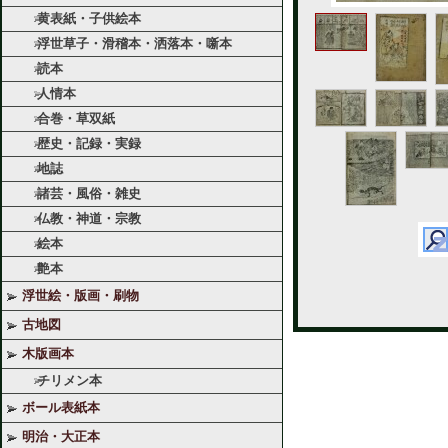
黄表紙・子供絵本
浮世草子・滑稽本・洒落本・噺本
読本
人情本
合巻・草双紙
歴史・記録・実録
地誌
諸芸・風俗・雑史
仏教・神道・宗教
絵本
艶本
浮世絵・版画・刷物
古地図
木版画本
チリメン本
ボール表紙本
明治・大正本