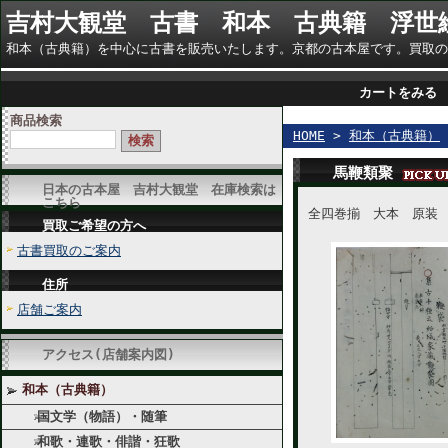
吉村大観堂 古書 和本 古典籍 浮世
和本（古典籍）を中心に古書を販売いたします。京都の古本屋です。買取のご相談に
カートをみる
商品検索
HOME
>
和本（古典籍）
馬鞭類聚
日本の古本屋 吉村大観堂 在庫検索は
こちら
全四巻揃 大本 原装 
買取ご希望の方へ
古書買取のご案内
住所
店舗ご案内
アクセス(店舗案内図)
和本（古典籍）
国文学（物語）・随筆
和歌・連歌・俳諧・狂歌