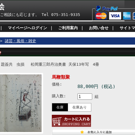
絵
も応じます。 Tel 075-351-9335
｜
マイページへログイン
｜
ご利用案内
｜
お問い合せ
｜
サイト
>
諸芸・風俗・雑史
題簽共 虫損 松岡重三郎丹治奥書 天保13年写 4冊
馬鞭類聚
価格:
88,000円 (税込)
購入数:
組
在庫
在庫あり