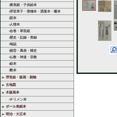
黄表紙・子供絵本
浮世草子・滑稽本・洒落本・噺本
読本
人情本
合巻・草双紙
歴史・記録・実録
地誌
諸芸・風俗・雑史
仏教・神道・宗教
絵本
艶本
浮世絵・版画・刷物
古地図
木版画本
チリメン本
ボール表紙本
明治・大正本