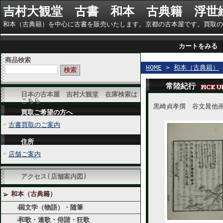
吉村大観堂 古書 和本 古典籍 浮世
和本（古典籍）を中心に古書を販売いたします。京都の古本屋です。買取のご相談に
カートをみる
商品検索
HOME
>
和本（古典籍）
常陸紀行
日本の古本屋 吉村大観堂 在庫検索は
こちら
黒崎貞孝撰 谷文晁他
買取ご希望の方へ
古書買取のご案内
住所
店舗ご案内
アクセス(店舗案内図)
和本（古典籍）
国文学（物語）・随筆
和歌・連歌・俳諧・狂歌