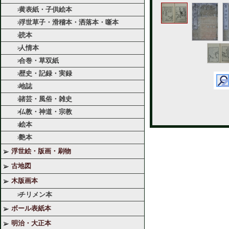
黄表紙・子供絵本
浮世草子・滑稽本・洒落本・噺本
読本
人情本
合巻・草双紙
歴史・記録・実録
地誌
諸芸・風俗・雑史
仏教・神道・宗教
絵本
艶本
浮世絵・版画・刷物
古地図
木版画本
チリメン本
ボール表紙本
明治・大正本