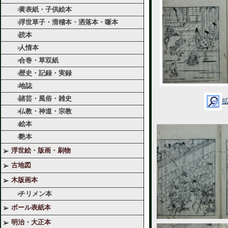
黄表紙・子供絵本
浮世草子・滑稽本・洒落本・噺本
読本
人情本
合巻・草双紙
歴史・記録・実録
地誌
諸芸・風俗・雑史
仏教・神道・宗教
絵本
艶本
浮世絵・版画・刷物
古地図
木版画本
チリメン本
ボール表紙本
明治・大正本