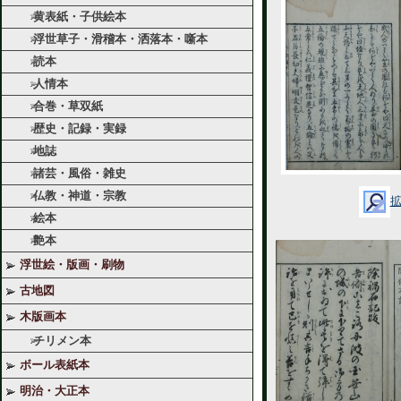
黄表紙・子供絵本
浮世草子・滑稽本・洒落本・噺本
読本
人情本
合巻・草双紙
歴史・記録・実録
地誌
諸芸・風俗・雑史
仏教・神道・宗教
絵本
艶本
浮世絵・版画・刷物
古地図
木版画本
チリメン本
ボール表紙本
明治・大正本