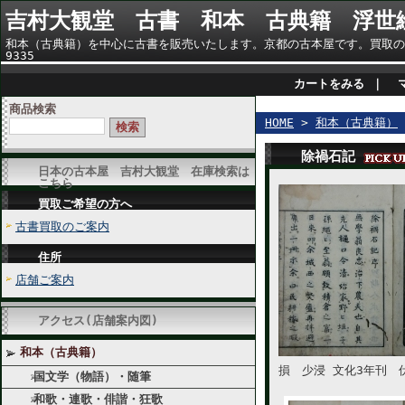
吉村大観堂 古書 和本 古典籍 浮世
和本（古典籍）を中心に古書を販売いたします。京都の古本屋です。買取のご相談
9335
カートをみる
｜
商品検索
HOME
>
和本（古典籍）
除禍石記
日本の古本屋 吉村大観堂 在庫検索は
こちら
買取ご希望の方へ
古書買取のご案内
住所
店舗ご案内
アクセス(店舗案内図)
和本（古典籍）
損 少浸 文化3年刊 
国文学（物語）・随筆
和歌・連歌・俳諧・狂歌