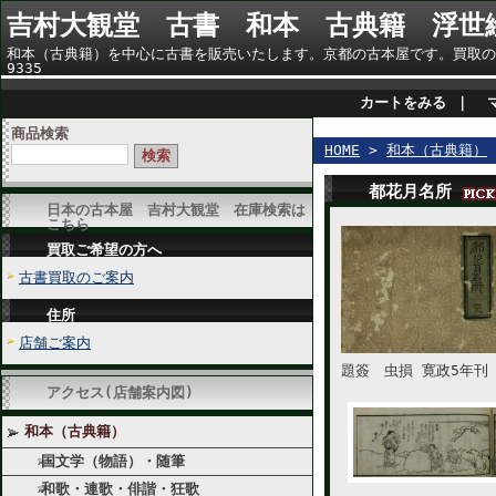
吉村大観堂 古書 和本 古典籍 浮世
和本（古典籍）を中心に古書を販売いたします。京都の古本屋です。買取のご相談
9335
カートをみる
｜
商品検索
HOME
>
和本（古典籍）
都花月名所
日本の古本屋 吉村大観堂 在庫検索は
こちら
買取ご希望の方へ
古書買取のご案内
住所
店舗ご案内
題簽 虫損 寛政5年刊
アクセス(店舗案内図)
和本（古典籍）
国文学（物語）・随筆
和歌・連歌・俳諧・狂歌