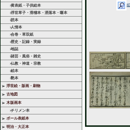
黄表紙・子供絵本
浮世草子・滑稽本・洒落本・噺本
読本
人情本
合巻・草双紙
歴史・記録・実録
地誌
諸芸・風俗・雑史
仏教・神道・宗教
絵本
艶本
浮世絵・版画・刷物
古地図
木版画本
チリメン本
ボール表紙本
明治・大正本